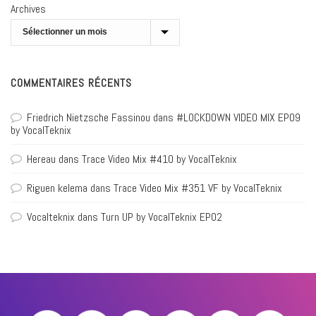
Archives
COMMENTAIRES RÉCENTS
Friedrich Nietzsche Fassinou
dans
#LOCKDOWN VIDEO MIX EP09
by VocalTeknix
Hereau
dans
Trace Video Mix #410 by VocalTeknix
Riguen kelema
dans
Trace Video Mix #351 VF by VocalTeknix
Vocalteknix
dans
Turn UP by VocalTeknix EP02