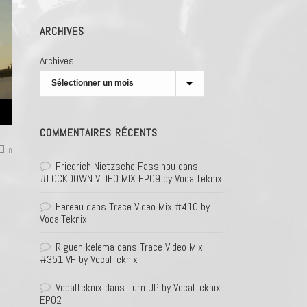
ARCHIVES
Archives
COMMENTAIRES RÉCENTS
0
Friedrich Nietzsche Fassinou
dans
#LOCKDOWN VIDEO MIX EP09 by VocalTeknix
Hereau
dans
Trace Video Mix #410 by
VocalTeknix
Riguen kelema
dans
Trace Video Mix
#351 VF by VocalTeknix
Vocalteknix
dans
Turn UP by VocalTeknix
EP02